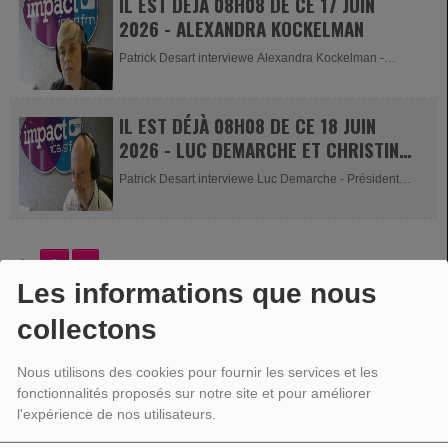
IL EST DÉJÀ 08H08 DE CE 17 JUIN
2026 - ALEXANDRA KOCKELMAN
Patrick Desart interviewe Alexandra Kockelman -
Echevine de Sports de Stavelot...
IL EST DÉJÀ 08H08 DE CE 18 JUIN
2026 - LUC DEMARCHE ET CHRISTINE
GONAY
Patrick Desart interviewe Luc Demarche - Président
UCM et Christine...
2
>
1
Les informations que nous
collectons
VOTRE PUBLICITÉ
Nous utilisons des cookies pour fournir les services et les
fonctionnalités proposés sur notre site et pour améliorer
l'expérience de nos utilisateurs.