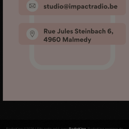
RadioKing ©2026 | Site radio créé avec
RadioKing
. RadioKing propose de