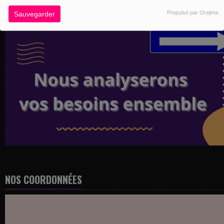
Propulsé par Orejime
Sauvegarder
NOS COORDONNÉES