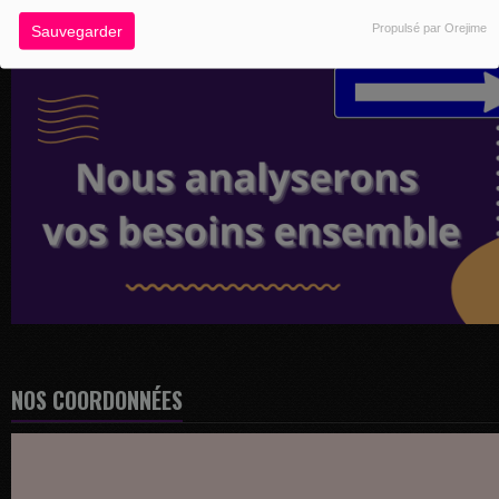
Propulsé par Orejime
Sauvegarder
NOS COORDONNÉES