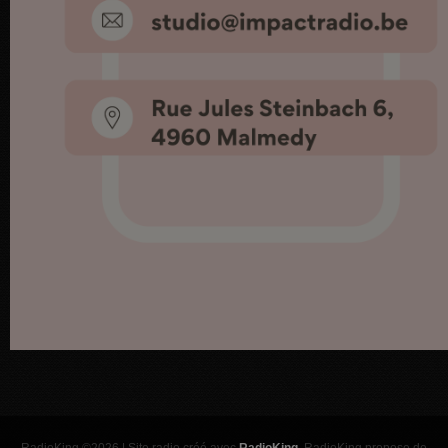
RadioKing ©2026 | Site radio créé avec
RadioKing
. RadioKing propose de