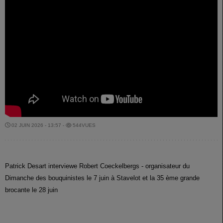
02 JUIN 2026 - 13:57 -
544VUES
Patrick Desart interviewe Robert Coeckelbergs - organisateur du
Dimanche des bouquinistes le 7 juin à Stavelot et la 35 ème grande
brocante le 28 juin