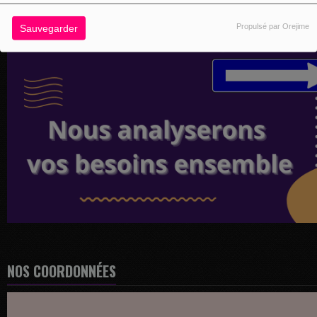
Propulsé par Orejime
Sauvegarder
NOS COORDONNÉES