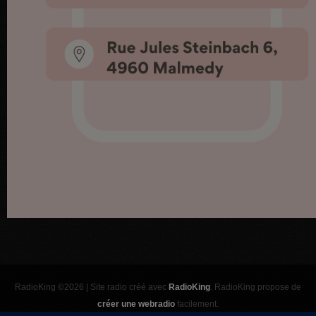
RadioKing ©2026 | Site radio créé avec
RadioKing
. RadioKing propose de
créer une webradio
facilement.