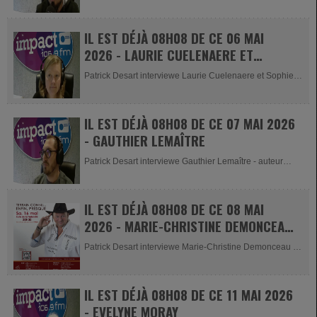
président de l'asbl Mamdy...
IL EST DÉJÀ 08H08 DE CE 06 MAI
2026 - LAURIE CUELENAERE ET
SOPHIE BERNES
Patrick Desart interviewe Laurie Cuelenaere et Sophie
Bernes - Cap Terre asbl...
IL EST DÉJÀ 08H08 DE CE 07 MAI 2026
- GAUTHIER LEMAÎTRE
Patrick Desart interviewe Gauthier Lemaître - auteur
pour son livre sur...
IL EST DÉJÀ 08H08 DE CE 08 MAI
2026 - MARIE-CHRISTINE DEMONCEAU
ET MARC WITVROUW
Patrick Desart interviewe Marie-Christine Demonceau -
Présidente AMAPAC...
IL EST DÉJÀ 08H08 DE CE 11 MAI 2026
- EVELYNE MORAY