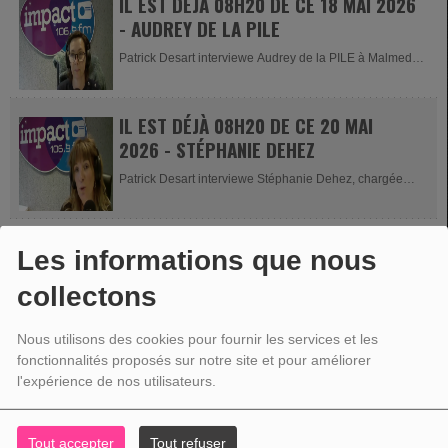
IL EST DÉJÀ 08H20 DE CE 18 MAI 2026
- AUDREY DE LA PILE
Patrick Desart interviewe Audrey de la PILE à Malmedy
pour parler...
IL EST DÉJÀ 08H20 DE CE 20 MAI
2026 - STÉPHANIE DEHEZ
Patrick Desart interviewe Stéphanie Dehez, chargée
de...
Les informations que nous
collectons
VOTRE PUBLICITÉ
Nous utilisons des cookies pour fournir les services et les
fonctionnalités proposés sur notre site et pour améliorer
l'expérience de nos utilisateurs.
Tout accepter
Tout refuser