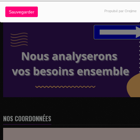
Propulsé par Orejime
Sauvegarder
NOS COORDONNÉES