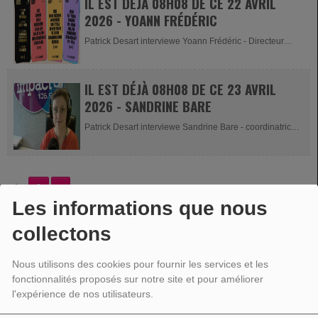
IL EST DÉJÀ 08H08 DE CE 22 AVRIL
2026 - YOANN FRÉDÉRIC
Patrick Desart interviewe Yoann Frédéric - Directeur
des...
IL EST DÉJÀ 08H08 DE CE 23 AVRIL
2026 - SANDRINE BARE
Patrick Desart interviewe Sandrine Bare - coordinatrice
de la CLDR ( Commission...
2
>
1
Les informations que nous
collectons
VOTRE PUBLICITÉ
Nous utilisons des cookies pour fournir les services et les
fonctionnalités proposés sur notre site et pour améliorer
l'expérience de nos utilisateurs.