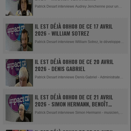
Patrick Desart interviewe Audrey Jenchenne pour un
atelier fleur de Bach le 18...
IL EST DÉJÀ 08H08 DE CE 17 AVRIL
2026 - WILLIAM SOTREZ
Patrick Desart interviewe William Sotrez, le développeur
responsable de...
IL EST DÉJÀ 08H08 DE CE 20 AVRIL
2026 - DENIS GABRIEL
Patrick Desart interviewe Denis Gabriel - Administrateur
de l'asbl Le Chemins...
IL EST DÉJÀ 08H08 DE CE 21 AVRIL
2026 - SIMON HERMANN, BENOÎT
PAULIS ET THIMOTHÉE GRANDJEAN
Patrick Desart interviewe Simon Hermann - musicien,
Benoît Paulis -...