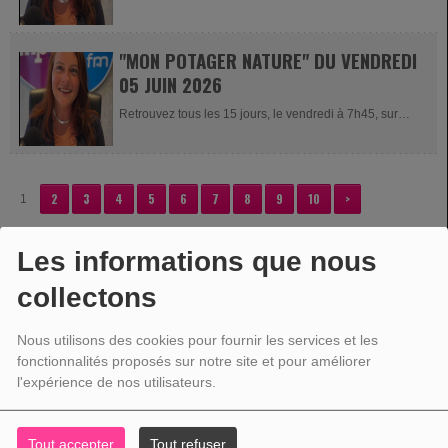
Impact FM et Impact...
"MON POTAGER NATURE" DU VENDREDI
05 JUIN 2026
Retrouvez tous les 15 jours, le vendredi à 7h45, sur
Impact FM et Impact...
2
3
4
5
6
7
8
9
10
>
1
Les informations que nous
collectons
VOTRE PUBLICITÉ
Nous utilisons des cookies pour fournir les services et les
fonctionnalités proposés sur notre site et pour améliorer
l'expérience de nos utilisateurs.
Tout accepter
Tout refuser