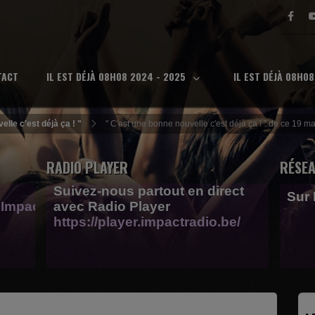
TACT
IL EST DÉJÀ 08H08 2024 - 2025
IL EST DÉJÀ 08H0
elle c'est déjà ça ! "
" C'est une bonne nouvelle c'est déjà ça ! " de ce 
RADIO PLAYER
RÉSEA
Suivez-nous partout en direct
Sur
Impactfm-
avec Radio Player
https://player.impactradio.be/