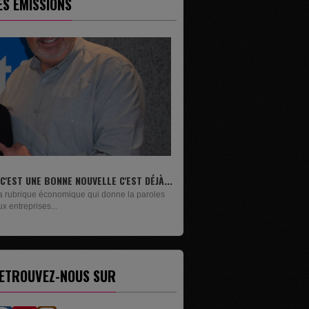
ES ÉMISSIONS
LIVRES
Un lundi sur deux, Maxime Janssens vous
présente les livres de...
ETROUVEZ-NOUS SUR