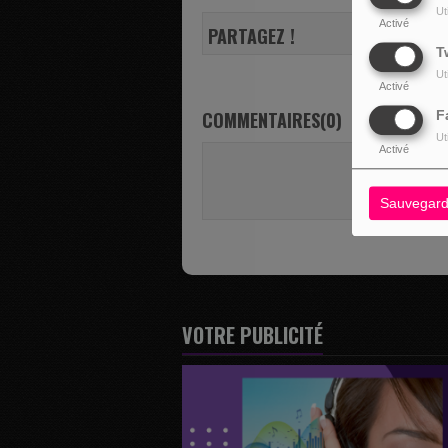
Ut
Activé
PARTAGEZ !
T
Ut
Activé
COMMENTAIRES(0)
F
Ut
Activé
Vous deve
SE 
Sauvegard
VOTRE PUBLICITÉ