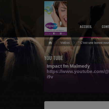
ACCUEIL
CON
Vidéos
" C'est une bonne nouv
YOU TUBE
Impact fm Malmedy
https://www.youtube.com/@
i9v