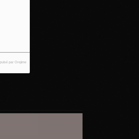
pulsé par Orejime