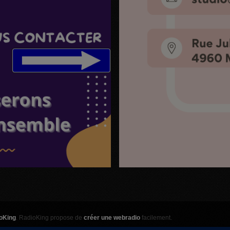
oKing
. RadioKing propose de
créer une webradio
facilement.