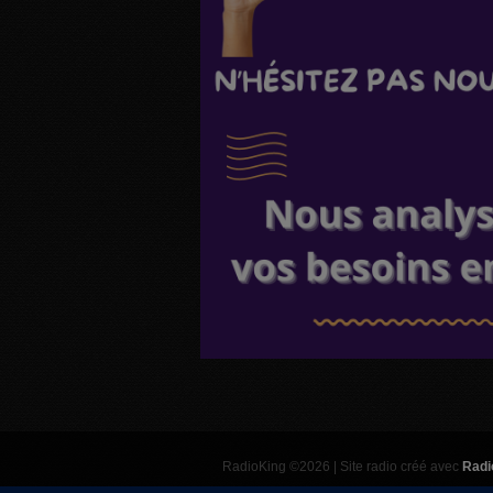
RadioKing ©2026 | Site radio créé avec
Radi