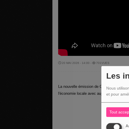
20 MAI 2026 - 14:00 -
701VUES
Les i
La nouvelle émission de Christian Kinot " 
Nous utiliso
l'économie locale avec aujourd"hui comm
et pour amél
Tout accep
A