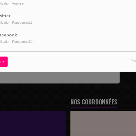
ilisation: Analyse
witter
ilisation: Fonctionnalité
acebook
ilisation: Fonctionnalité
z être connecté pour commenter
CONNECTER
INSCRIPTION
Pro
er
NOS COORDONNÉES