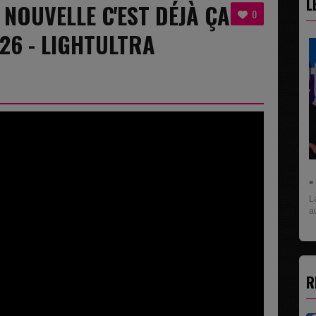
L
 NOUVELLE C'EST DÉJÀ ÇA
0
2026 - LIGHTULTRA
" C'EST UNE BONNE NOUVELLE C'EST DÉJÀ...
La rubrique économique qui donne la paroles
aux entreprises...
R