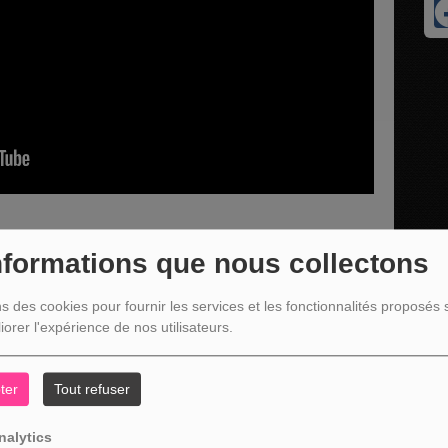
nformations que nous collectons
C'est une bonne nouvelle c'est déjà ça ! " consacrée à
ns des cookies pour fournir les services et les fonctionnalités proposés s
e invité LIGHT
ULTRA
CONCEPT à Chaineux
iorer l'expérience de nos utilisateurs.
ter
Tout refuser
nalytics