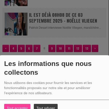
Ils sont venus nous...
IL EST DÉJÀ 08H08 DE CE 03
SEPTEMBRE 2025 - NOËLLE VLIEGEN
Patrick Desart interviewe Noëlle Vliegen, maraîchère...
<
4
5
6
7
9
10
11
12
13
>
8
Les informations que nous
collectons
VOTRE PUBLICITÉ
Nous utilisons des cookies pour fournir les services et les
fonctionnalités proposés sur notre site et pour améliorer
l'expérience de nos utilisateurs.
Tout accepter
Tout refuser