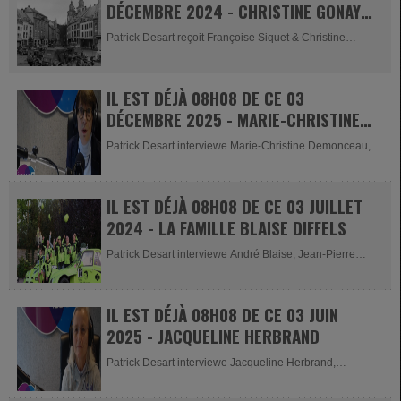
DÉCEMBRE 2024 - CHRISTINE GONAY
& FRANÇOISE SIQUET
Patrick Desart reçoit Françoise Siquet & Christine
Gonay,...
IL EST DÉJÀ 08H08 DE CE 03
DÉCEMBRE 2025 - MARIE-CHRISTINE
DEMONCEAU
Patrick Desart interviewe Marie-Christine Demonceau,
présidente de...
IL EST DÉJÀ 08H08 DE CE 03 JUILLET
2024 - LA FAMILLE BLAISE DIFFELS
Patrick Desart interviewe André Blaise, Jean-Pierre
Blaise et...
IL EST DÉJÀ 08H08 DE CE 03 JUIN
2025 - JACQUELINE HERBRAND
Patrick Desart interviewe Jacqueline Herbrand,
présidente du Gym...