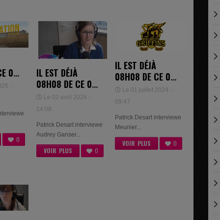
IL EST DÉJÀ
E 01
IL EST DÉJÀ
08H08 DE CE 01
 -
08H08 DE CE 01
JUILLET 2024
025 -
Le 01 juillet 2024 -
AVRIL 2026 -
Le 02 avril 2026 -
09:47
AUDREY GANSER
14:08
interviewe
ET ANNE-JULIE
Patrick Desart interviewe
Patrick Desart interviewe
DONNAY
Meunier...
Audrey Ganser...
0
VOIR PLUS
0
VOIR PLUS
0