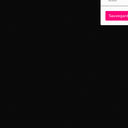
Activé
Sauvegard