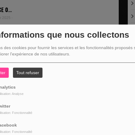
E 01
025 -
e 2025 -
VAUX
nformations que nous collectons
interviewe
.
ns des cookies pour fournir les services et les fonctionnalités proposés s
0
iorer l'expérience de nos utilisateurs.
C
ter
Tout refuser
nalytics
9
10
11
>
ilisation: Analyse
witter
L
ilisation: Fonctionnalité
acebook
ilisation: Fonctionnalité