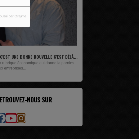
pulsé par Orejime
IVRES
n lundi sur deux, Maxime Janssens vous
ésente les livres de...
ETROUVEZ-NOUS SUR