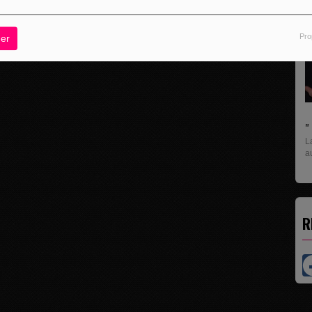
Pro
er
L
U
pr
R