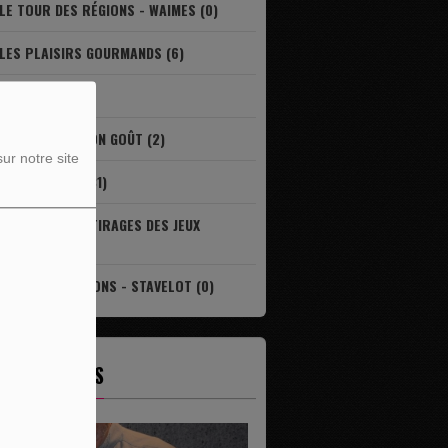
LE TOUR DES RÉGIONS - WAIMES (0)
LES PLAISIRS GOURMANDS (6)
LIVRES (0)
LOCAL ET DE BON GOÛT (2)
ur notre site
REPORTAGES (31)
RÉSULTAT DES TIRAGES DES JEUX
ONCOURS (8)
TOUR DES RÉGIONS - STAVELOT (0)
ES ÉMISSIONS