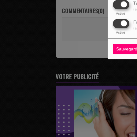
T
COMMENTAIRES(0)
Ut
Activé
F
Vous deve
Ut
SE 
Activé
Sauvegard
VOTRE PUBLICITÉ