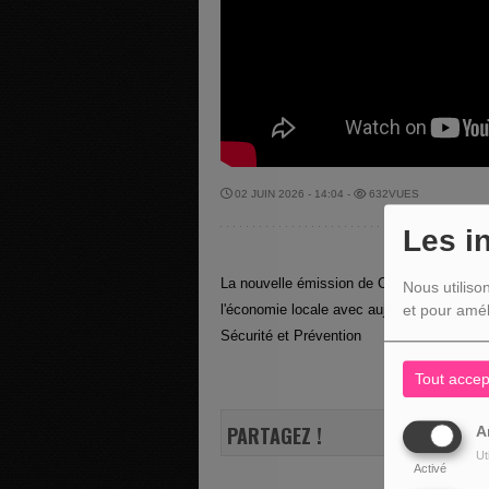
02 JUIN 2026 - 14:04 -
632VUES
Les i
La nouvelle émission de Christian Kinot " 
Nous utiliso
l'économie locale avec aujourd"hui comme 
et pour amél
Sécurité et Prévention
Tout accep
PARTAGEZ !
A
Ut
Activé