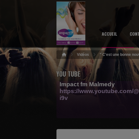
ACCUEIL
CON
Vidéos
" C'est une bonne nouv
YOU TUBE
Impact fm Malmedy
https://www.youtube.com/@
i9v