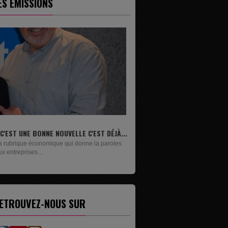
ES ÉMISSIONS
.
LIVRES
Un lundi sur deux, Maxime Janssens vous
présente les livres de...
ETROUVEZ-NOUS SUR