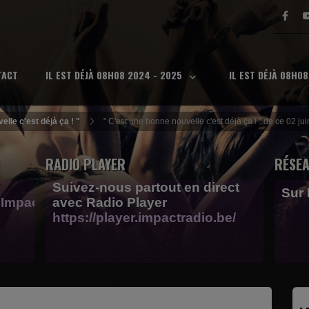
TACT
IL EST DÉJÀ 08H08 2024 - 2025
IL EST DÉJÀ 08H0
elle c'est déjà ça ! "
" C'est une bonne nouvelle c'est déjà ça ! " de ce 02 ju
RADIO PLAYER
RÉSEA
Suivez-nous partout en direct
Sur
Impactfm-
avec Radio Player
https://player.impactradio.be/