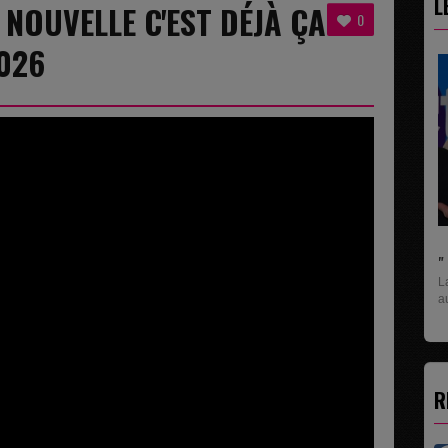
L
 NOUVELLE C'EST DÉJÀ ÇA
0
2026
" C'EST UNE BONNE NOUVELLE C'EST DÉJÀ..
La rubrique économique qui donne la paroles
aux entreprises...
R