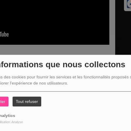
nformations que nous collectons
C'est une bonne nouvelle c'est déjà ça ! " consacrée à
ns des cookies pour fournir les services et les fonctionnalités proposés s
invité Thierry Etienne - fondateur et Baptiste Etienne HAZMAT -
iorer l'expérience de nos utilisateurs.
ter
Tout refuser
nalytics
ilisation: Analyse