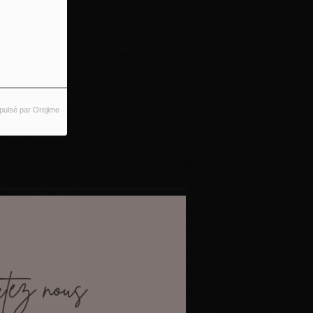
pulsé par Orejime