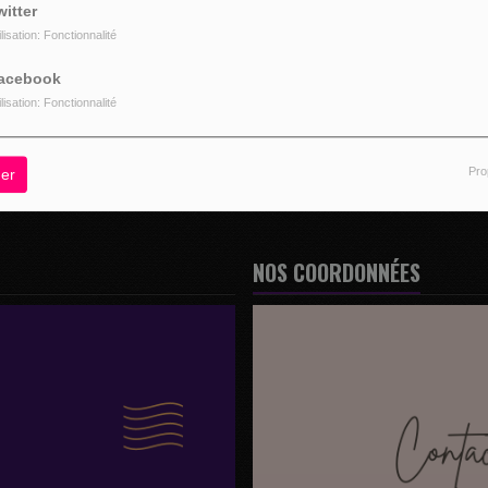
witter
ilisation: Fonctionnalité
acebook
z être connecté pour commenter
ilisation: Fonctionnalité
CONNECTER
INSCRIPTION
Pro
er
NOS COORDONNÉES