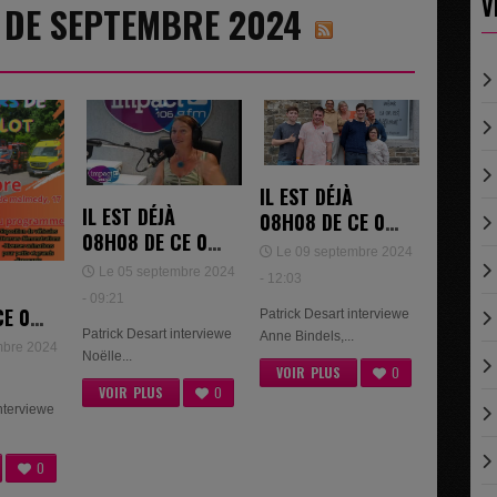
V
8 DE SEPTEMBRE 2024
IL EST DÉJÀ
IL EST DÉJÀ
08H08 DE CE 09
08H08 DE CE 05
SEPTEMBRE
Le 09 septembre 2024
SEPTEMBRE
2024 - ANNE
Le 05 septembre 2024
- 12:03
2024 - NOËLLE
BINDELS DE LA
- 09:21
CE 04
VLIEGEN
Patrick Desart interviewe
MAISON
Patrick Desart interviewe
Anne Bindels,...
E
SPERENZA
mbre 2024
Noëlle...
IN
VOIR PLUS
0
VOIR PLUS
0
interviewe
0