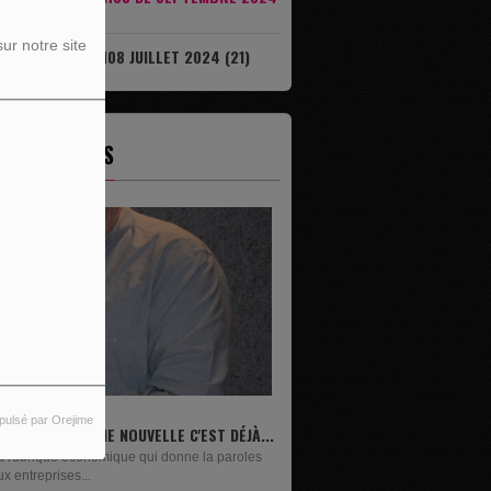
7)
ur notre site
IL EST DÉJÀ 08H08 JUILLET 2024 (21)
ES ÉMISSIONS
pulsé par Orejime
IVRES
n lundi sur deux, Maxime Janssens vous
ésente les livres de...