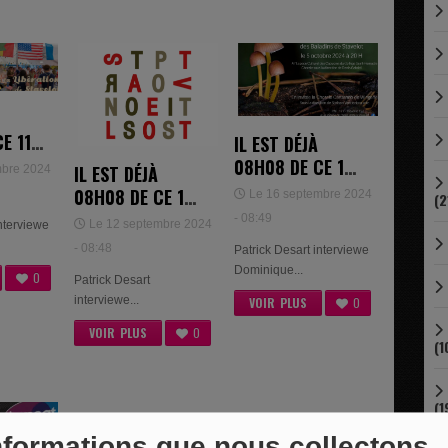
E 11
IL EST DÉJÀ
E
08H08 DE CE 16
IL EST DÉJÀ
mbre 2024
SEPTEMBRE
08H08 DE CE 12
Le 16 septembre 2024
(2
2024 -
SEPTEMBRE
- 08:49
Le 12 septembre 2024
interviewe
DOMINIQUE
2024 -
- 08:48
Patrick Desart interviewe
LECLERCQ
STÉPHANIE
Dominique...
0
Patrick Desart
DEHEZ
interviewe...
VOIR PLUS
0
VOIR PLUS
0
(1
(1
nformations que nous collectons