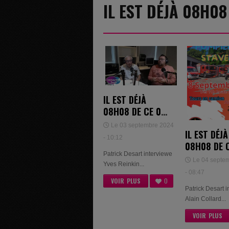
IL EST DÉJÀ 08H0
IL EST DÉJÀ
08H08 DE CE 03
SEPTEMBRE
Le 03 septembre 2024
IL EST DÉJÀ
2024 - YVES
- 10:12
08H08 DE 
REINKIN &
Patrick Desart interviewe
SEPTEMBR
ARNAUD BARTH
Le 04 septe
Yves Reinkin...
2024 - ALA
- 08:47
COLLARD
VOIR PLUS
0
Patrick Desart 
Alain Collard...
VOIR PLUS