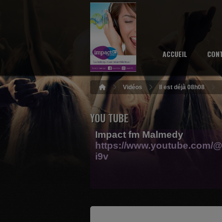
ACCUEIL
CON
Vidéos
Il est déjà 08h08
YOU TUBE
Impact fm Malmedy
https://www.youtube.com/@
i9v