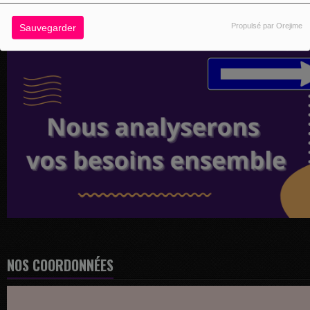
Propulsé par Orejime
Sauvegarder
NOS COORDONNÉES