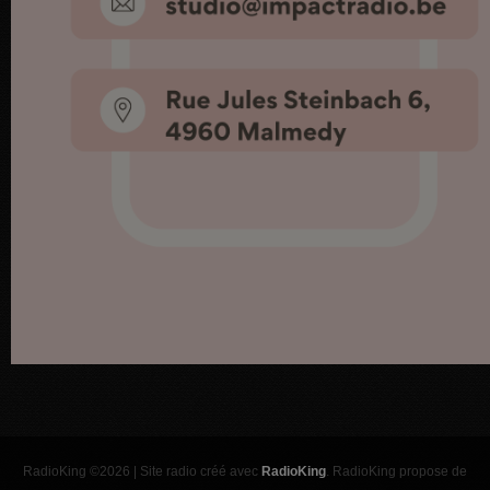
RadioKing ©2026 | Site radio créé avec
RadioKing
. RadioKing propose de