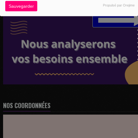
Propulsé par Orejime
Sauvegarder
NOS COORDONNÉES