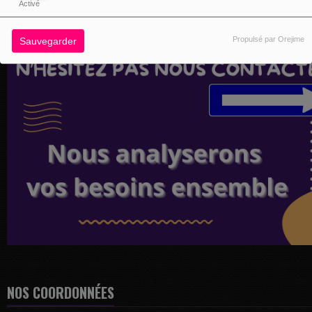
Activé
Propulsé par Orejime
Sauvegarder
NOS COORDONNÉES