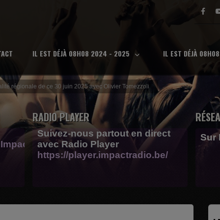
TACT
IL EST DÉJÀ 08H08 2024 - 2025
IL EST DÉJÀ 08H0
alité régionale de ce 30 juin 2025 avec Olivier Tomezzoli
RADIO PLAYER
RÉSEA
Suivez-nous partout en direct
Sur
Impactfm-
avec Radio Player
https://player.impactradio.be/