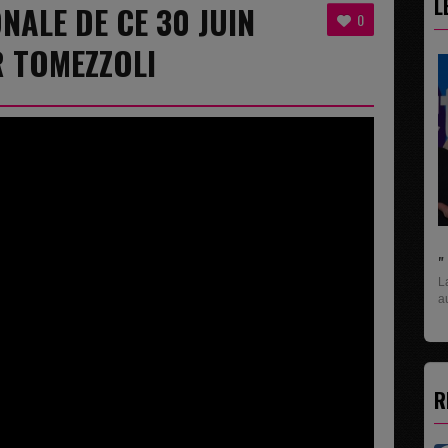
L
NALE DE CE 30 JUIN
0
R TOMEZZOLI
" C'EST UNE BONNE NOUVELLE C'EST DÉJÀ...
La rubrique économique qui donne la paroles
U
aux entreprises...
p
R