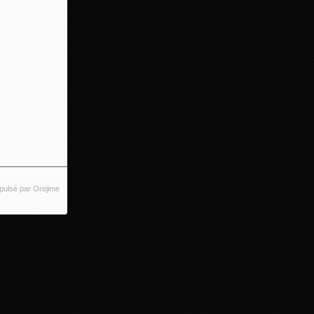
pulsé par Orejime