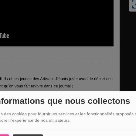
ids et les jeunes des Artisans Réunis juste avant le départ des
qu’on vous fait revivre dans ce journal ;
nformations que nous collectons
iale, place à la Coupe de Belgique, avec un beau derby en tour
ns des cookies pour fournir les services et les fonctionnalités proposés s
pour Thierry Neuville en Grèce ce week-end, le Saint-Vithois
iorer l'expérience de nos utilisateurs.