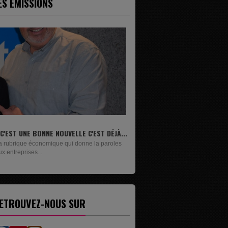
ES ÉMISSIONS
LIVRES
n lundi sur deux, Maxime Janssens vous
résente les livres de...
ETROUVEZ-NOUS SUR