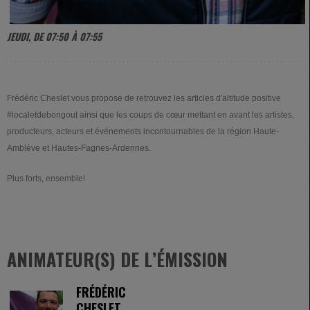
JEUDI, DE 07:50 À 07:55
Frédéric Cheslet vous propose de r
etrouvez les articles d'altitude positive
#localetdebongout ainsi que les coups de cœur mettant en avant les artistes,
producteurs, acteurs et événements incontournables de la région Haute-
Amblève et Hautes-Fagnes-Ardennes.
Plus forts, ensemble!
ANIMATEUR(S) DE L’ÉMISSION
FRÉDÉRIC
CHESLET