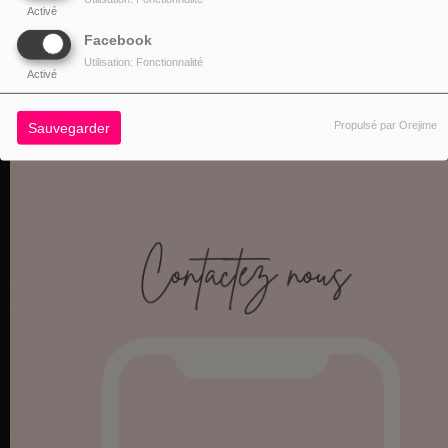
Activé
Facebook
Utilisation: Fonctionnalité
Activé
NOS COORDONNÉES
Propulsé par Orejime
Sauvegarder