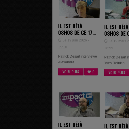
IL EST DÉJÀ
IL EST DÉJÀ
08H08 DE CE 17
08H08 DE C
JUIN 2026 -
MARS 2026
Le 19 juin 2026 -
Le 19 mars 2
ALEXANDRA
YVES REINK
15:10
18:59
KOCKELMAN
Patrick Desart interviewe
Patrick Desart 
Alexandra...
Yves Reinkin...
VOIR PLUS
0
VOIR PLUS
IL EST DÉJÀ
IL EST DÉJÀ