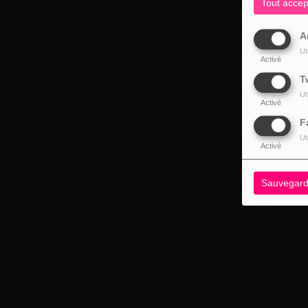
Tout accep
A
Ut
Activé
T
Ut
Activé
F
Ut
Activé
Sauvegard