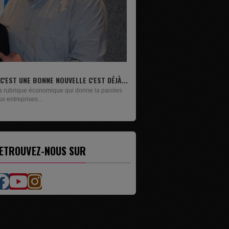
IVRES
n lundi sur deux, Maxime Janssens vous
ésente les livres de...
ETROUVEZ-NOUS SUR