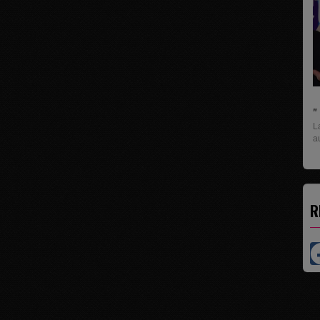
L
U
pr
R