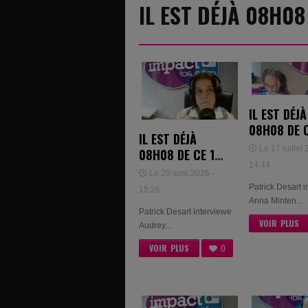
IL EST DÉJÀ 08H0
IL EST DÉJÀ
08H08 DE C
IL EST DÉJÀ
JUILLET 20
Le 17 juillet 
08H08 DE CE 16
ANNA MINT
14:44
AVRIL 2026 -
Le 20 avril 2026 -
GAËLLE ON
AUDREY
Patrick Desart 
15:26
JENCHENNE
Anna Minten...
Patrick Desart interviewe
VOIR PLUS
Audrey...
VOIR PLUS
0