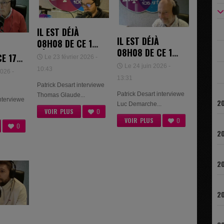
IL EST DÉJÀ
IL EST DÉJÀ
08H08 DE CE 18
08H08 DE CE 18
FÉVRIER 2026 -
E 17
Le 23 février 2026 -
JUIN 2026 - LUC
THOMAS GLAUDE
Le 24 juin 2026 -
 -
10:43
026 -
DEMARCHE ET
ET DYLAN
13:31
IN
CHRISTINE
Patrick Desart interviewe
GOFFAUT
Patrick Desart interviewe
Thomas Glaude...
GONAY
interviewe
20
Luc Demarche...
VOIR PLUS
0
VOIR PLUS
0
0
20
20
20