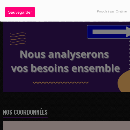
Propulsé par Orejime
Sauvegarder
NOS COORDONNÉES