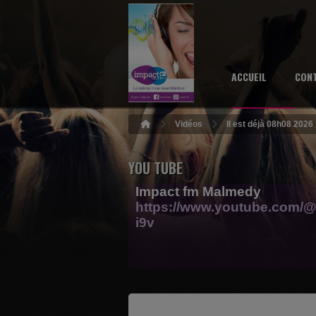
ACCUEIL
CON
Vidéos
Il est déjà 08h08 2026
YOU TUBE
Impact fm Malmedy
https://www.youtube.com/@
i9v