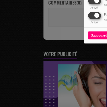
COMMENTAIRES(0)
Ut
Activé
Vous deve
F
SE 
Ut
Activé
Sauvegard
VOTRE PUBLICITÉ