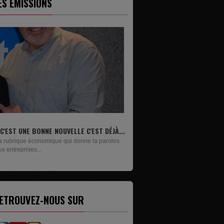
ES ÉMISSIONS
..
LIVRES
Un lundi sur deux, Maxime Janssens vous
présente les livres de...
ETROUVEZ-NOUS SUR