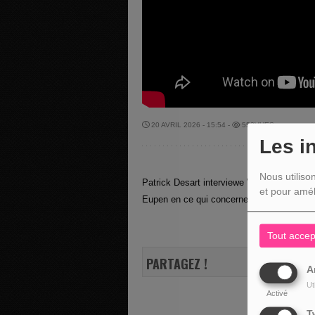
20 AVRIL 2026 - 15:54 -
552VUES
Les i
Nous utiliso
Patrick Desart interviewe William Sotrez, 
et pour amél
Eupen en ce qui concerne notre région.
Tout accep
PARTAGEZ !
A
Ut
Activé
T