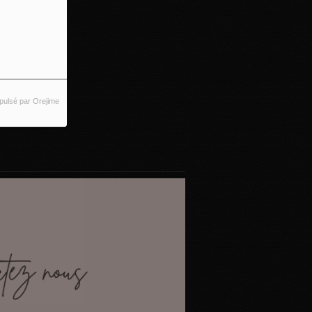
pulsé par Orejime