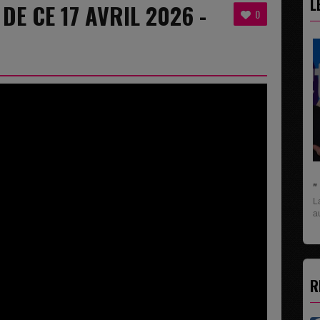
L
 DE CE 17 AVRIL 2026 -
0
" C'EST UNE BONNE NOUVELLE C'EST DÉJÀ.
La rubrique économique qui donne la paroles
aux entreprises...
R