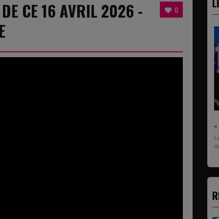
L
 DE CE 16 AVRIL 2026 -
0
E
" C'EST UNE B
La rubrique éco
aux entreprises..
R