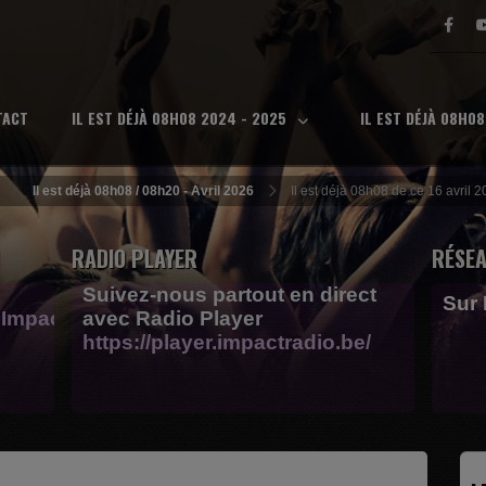
TACT
IL EST DÉJÀ 08H08 2024 - 2025
IL EST DÉJÀ 08H0
Il est déjà 08h08 / 08h20 - Avril 2026
Il est déjà 08h08 de ce 16 avril
RADIO PLAYER
RÉSEA
Suivez-nous partout en direct
Sur
Impactfm-
avec Radio Player
https://player.impactradio.be/