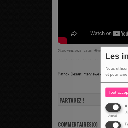
20 AVRIL 2026 - 15:26 -
541VUES
Les i
Nous utiliso
Patrick Desart interviewe Audrey Jenchenn
et pour amél
Tout accep
PARTAGEZ !
A
Ut
Activé
COMMENTAIRES(0)
T