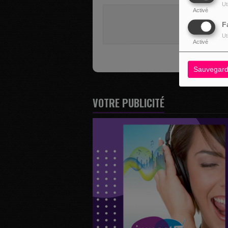
Ut
Activé
Vous deve
F
SE 
Ut
Activé
Sauvegard
VOTRE PUBLICITÉ