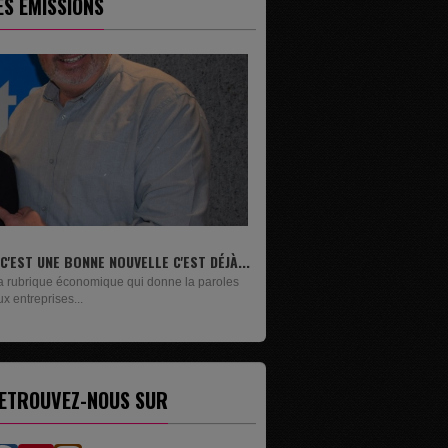
ES ÉMISSIONS
ONNE NOUVELLE C'EST DÉJÀ...
LIVRES
nomique qui donne la paroles
Un lundi sur deux, Maxime Janssens vous
.
présente les livres de...
ETROUVEZ-NOUS SUR