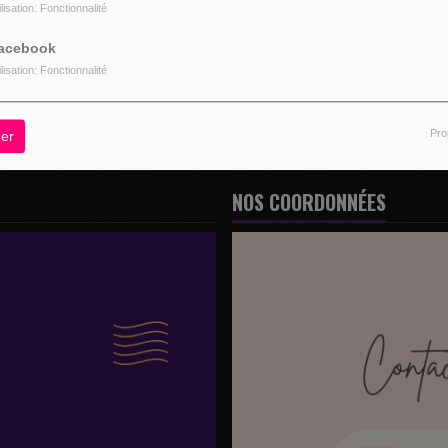
ilisation: Fonctionnalité
z être connecté pour commenter
acebook
CONNECTER
INSCRIPTION
ilisation: Fonctionnalité
Pro
er
NOS COORDONNÉES