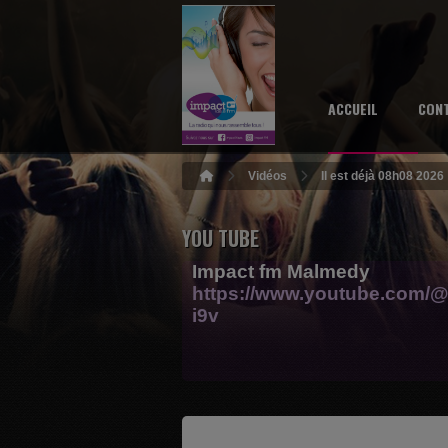
ACCUEIL
CON
Vidéos
Il est déjà 08h08 2026
YOU TUBE
Impact fm Malmedy
https://www.youtube.com/@
i9v