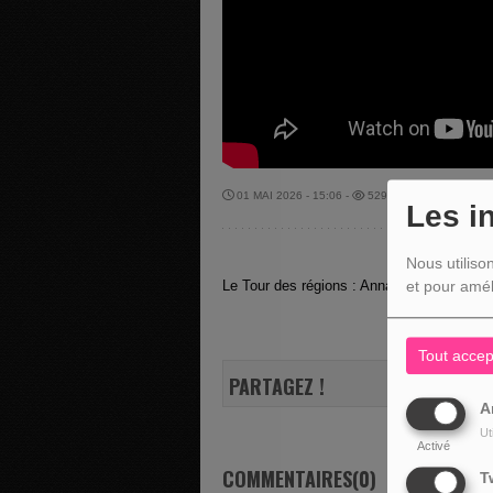
01 MAI 2026 - 15:06 -
529VUES
Les i
Nous utiliso
Le Tour des régions : Anna Minten nous p
et pour amél
Tout accep
PARTAGEZ !
A
Ut
Activé
COMMENTAIRES(0)
T