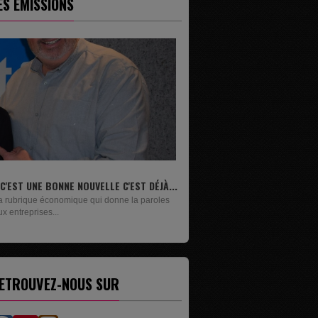
ES ÉMISSIONS
..
LIVRES
Un lundi sur deux, Maxime Janssens vous
présente les livres de...
ETROUVEZ-NOUS SUR