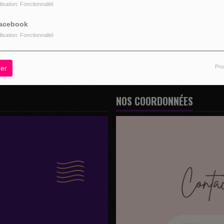
ilisation: Fonctionnalité
z être connecté pour commenter
acebook
CONNECTER
INSCRIPTION
ilisation: Fonctionnalité
Pro
er
NOS COORDONNÉES