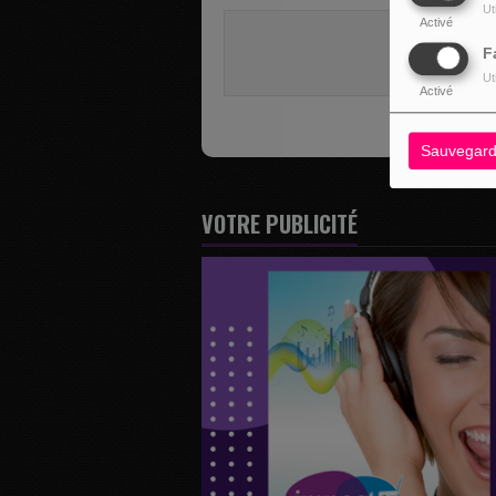
Ut
Activé
Vous deve
F
SE 
Ut
Activé
Sauvegard
VOTRE PUBLICITÉ