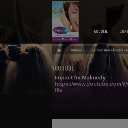
ACCUEIL
CON
Vidéos
Le tour des régions -
YOU TUBE
Impact fm Malmedy
https://www.youtube.com/@
i9v