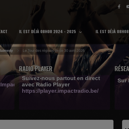
TACT
IL EST DÉJÀ 08H08 2024 - 2025
IL EST DÉJÀ 08H0
 Malmedy
Le Tour des régions de ce 30 avril 2026
RADIO PLAYER
RÉSEA
Suivez-nous partout en direct
Sur
Impactfm-
avec Radio Player
https://player.impactradio.be/