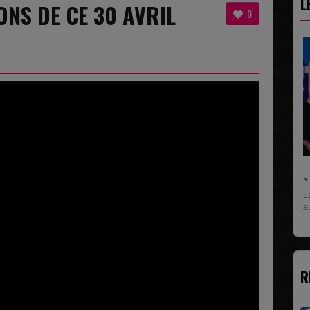
L
ONS DE CE 30 AVRIL
0
" C'EST UNE BONNE NOUVELLE C'EST DÉJÀ.
La rubrique économique qui donne la paroles
aux entreprises...
R