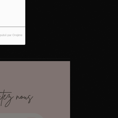
pulsé par Orejime