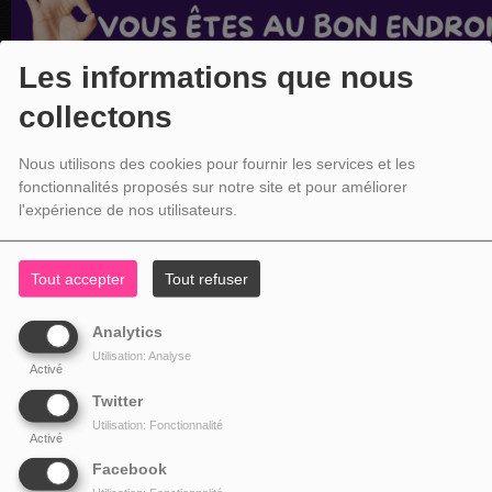
Les informations que nous
collectons
Nous utilisons des cookies pour fournir les services et les
fonctionnalités proposés sur notre site et pour améliorer
l'expérience de nos utilisateurs.
Tout accepter
Tout refuser
Analytics
Utilisation: Analyse
Activé
Twitter
Utilisation: Fonctionnalité
Activé
Facebook
NOS COORDONNÉES