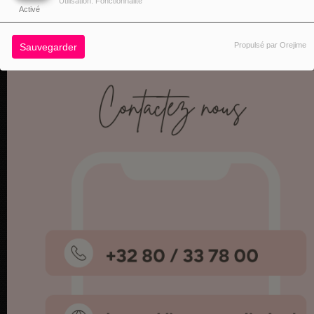
Utilisation: Fonctionnalité
Activé
Propulsé par Orejime
Sauvegarder