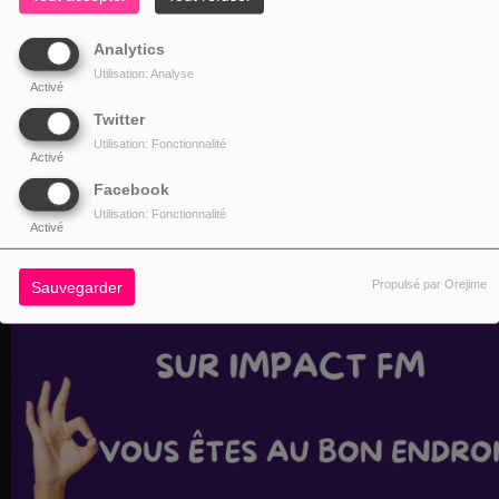
Analytics
Utilisation: Analyse
Activé
Twitter
Utilisation: Fonctionnalité
Activé
Facebook
Utilisation: Fonctionnalité
Activé
Propulsé par Orejime
Sauvegarder