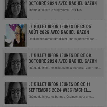
OCTOBRE 2024 AVEC RACHEL GAZON
Thème du billet : le programme EXPEDIS
LE BILLET INFOR JEUNES DE CE 05
AOÛT 2026 AVEC RACHEL GAZON
Le billet hebdomadaire d'Infor jeunes présenté par
Rachel Gazon...
LE BILLET INFOR JEUNES DE CE 09
OCTOBRE 2024 AVEC RACHEL GAZON
Thème du billet : les acteurs de la jeunesse; zoom sur
les organisations...
LE BILLET INFOR JEUNES DE CE 11
SEPTEMBRE 2024 AVEC RACHEL
GAZON
Thème du billet : les bonnes résolution pour une
rentrée...