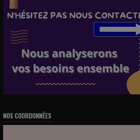
NOS COORDONNÉES