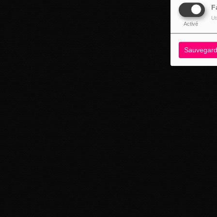
F
Ut
Activé
Sauvegard