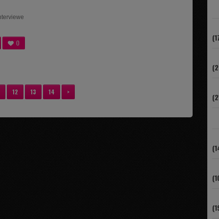
interviewe
(1
0
(2
12
13
14
>
(2
(1
(1
(1