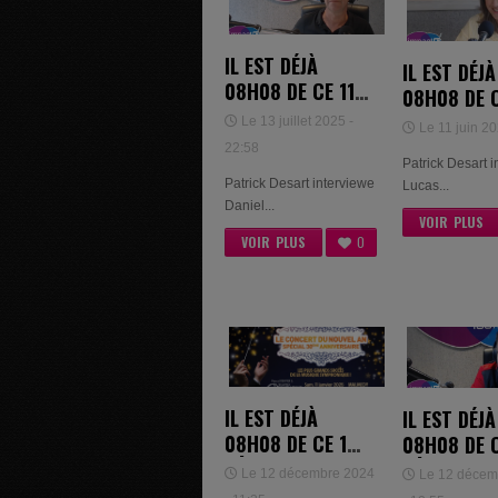
IL EST DÉJÀ
IL EST DÉJÀ
08H08 DE CE 11
08H08 DE C
JUILLET 2025 -
JUIN 2025 
Le 13 juillet 2025 -
Le 11 juin 20
DANIEL MARENNE
LUCAS BOU
22:58
Patrick Desart 
& LARA MA
Patrick Desart interviewe
Lucas...
SCHMETS
Daniel...
VOIR PLUS
VOIR PLUS
0
IL EST DÉJÀ
IL EST DÉJÀ
08H08 DE CE 12
08H08 DE C
DÉCEMBRE 2024
DÉCEMBRE 
Le 12 décembre 2024
Le 12 décem
= LUCAS