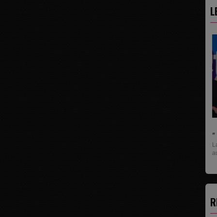
L
L
U
pr
R