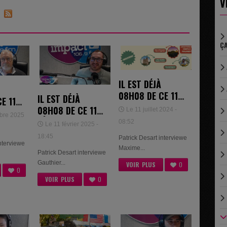
V
8
ÇA
IL EST DÉJÀ
08H08 DE CE 11
IL EST DÉJÀ
E 11
JUILLET 2024 -
08H08 DE CE 11
Le 11 juillet 2024 -
2025
bre 2025
MAXIME
FÉVRIER 2025 -
ARTIN
08:52
Le 11 février 2025 -
WYDERKOWSKI
GAUTHIER
18:45
Patrick Desart interviewe
LEMAÎTRE
interviewe
Maxime...
Patrick Desart interviewe
Gauthier...
VOIR PLUS
0
0
VOIR PLUS
0