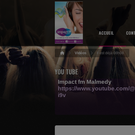
ACCUEIL
CON
Vidéos
Il est déjà 08h08
YOU TUBE
Impact fm Malmedy
https://www.youtube.com/@
i9v