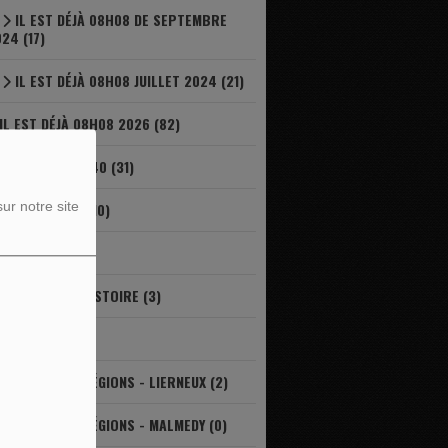
IL EST DÉJÀ 08H08 DE SEPTEMBRE
24 (17)
IL EST DÉJÀ 08H08 JUILLET 2024 (21)
IL EST DÉJÀ 08H08 2026 (82)
IL EST DÉJÀ 8H40 (31)
ur notre site
INFOR JEUNES (10)
JARDINAGE (19)
L'ART DANS L'HISTOIRE (3)
LE GAL (41)
LE TOUR DES RÉGIONS - LIERNEUX (2)
LE TOUR DES RÉGIONS - MALMEDY (0)