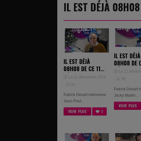
IL EST DÉJÀ 08H0
IL EST DÉJÀ
IL EST DÉJÀ
08H08 DE C
08H08 DE CE 11
DÉCEMBRE 
Le 11 décem
DÉCEMBRE 2024
- JACKY M
Le 11 décembre 2024
- 11:38
- JEAN-PAUL
- 11:34
CHRISTOPHE
Patrick Desart 
Patrick Desart interviewe
Jacky Martin...
Jean-Paul...
VOIR PLUS
VOIR PLUS
0