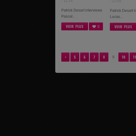
- 11:35
- 12:55
LÉONARD
Patrick Desart interviewe
Patrick Desart 
Pascal...
Lucas...
VOIR PLUS
0
VOIR PLUS
<
5
6
7
8
10
11
9