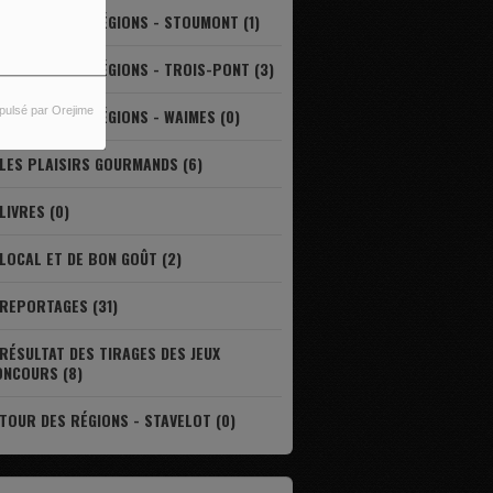
LE TOUR DES RÉGIONS - STOUMONT (1)
LE TOUR DES RÉGIONS - TROIS-PONT (3)
pulsé par Orejime
LE TOUR DES RÉGIONS - WAIMES (0)
LES PLAISIRS GOURMANDS (6)
LIVRES (0)
LOCAL ET DE BON GOÛT (2)
REPORTAGES (31)
RÉSULTAT DES TIRAGES DES JEUX
ONCOURS (8)
TOUR DES RÉGIONS - STAVELOT (0)