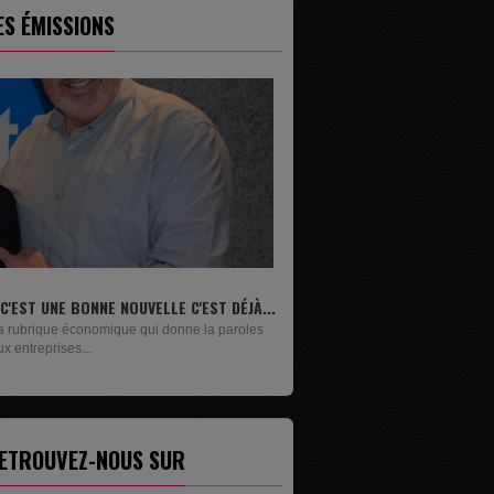
ES ÉMISSIONS
IVRES
n lundi sur deux, Maxime Janssens vous
ésente les livres de...
ETROUVEZ-NOUS SUR