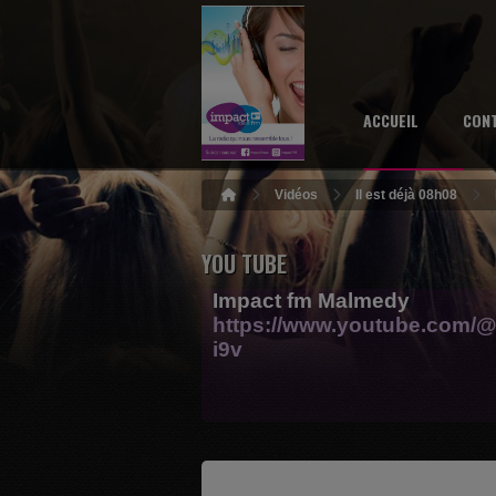
ACCUEIL
CON
Vidéos
Il est déjà 08h08
YOU TUBE
Impact fm Malmedy
https://www.youtube.com/@
i9v