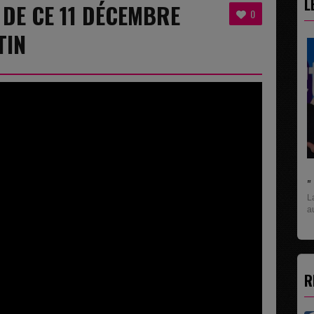
L
 DE CE 11 DÉCEMBRE
0
TIN
" C'EST UNE BONNE NOUVELLE C'EST DÉJÀ.
La rubrique économique qui donne la paroles
aux entreprises...
R