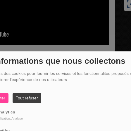
nformations que nous collectons
ns des cookies pour fournir les services et les fonctionnalités proposés s
résident des clowns cyclistes de Stavelot et organisateur pour
iorer l'expérience de nos utilisateurs.
e l’Abbaye de Stavelot qui a lieu ces 13 et 14 décembre 2025
ter
Tout refuser
nalytics
ilisation: Analyse
witter