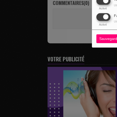
COMMENTAIRES(0)
Ut
Activé
Vous deve
F
SE 
Ut
Activé
Sauvegard
VOTRE PUBLICITÉ