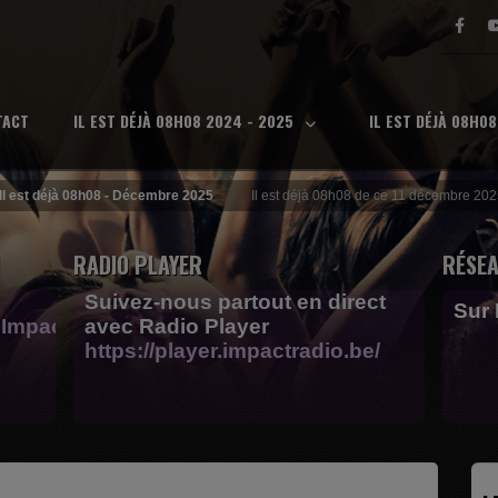
TACT
IL EST DÉJÀ 08H08 2024 - 2025
IL EST DÉJÀ 08H0
Il est déjà 08h08 - Décembre 2025
Il est déjà 08h08 de ce 11 décembre 202
RADIO PLAYER
RÉSEA
Suivez-nous partout en direct
Sur
Impactfm-
avec Radio Player
https://player.impactradio.be/