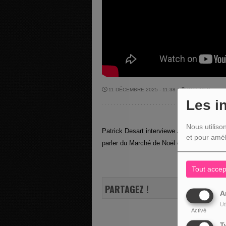
11 DÉCEMBRE 2025 - 11:38 -
915VUES
Les i
Nous utiliso
Patrick Desart interviewe Jacky Martin - P
et pour amél
parler du Marché de Noël dans les caves d
Tout accep
PARTAGEZ !
A
Ut
Activé
T