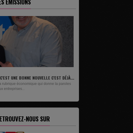
ES ÉMISSIONS
..
LIVRES
Un lundi sur deux, Maxime Janssens vous
présente les livres de...
ETROUVEZ-NOUS SUR