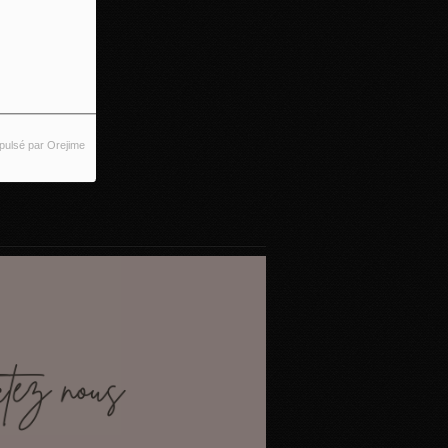
pulsé par Orejime