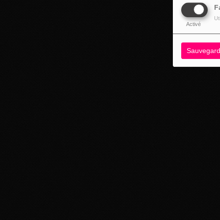
F
Ut
Activé
Sauvegard