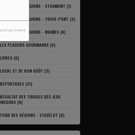
LE TOUR DES RÉGIONS - STOUMONT (1)
LE TOUR DES RÉGIONS - TROIS-PONT (3)
pulsé par Orejime
LE TOUR DES RÉGIONS - WAIMES (0)
LES PLAISIRS GOURMANDS (6)
LIVRES (0)
LOCAL ET DE BON GOÛT (2)
REPORTAGES (31)
RÉSULTAT DES TIRAGES DES JEUX
ONCOURS (8)
TOUR DES RÉGIONS - STAVELOT (0)