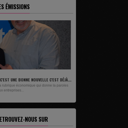
ES ÉMISSIONS
IVRES
n lundi sur deux, Maxime Janssens vous
ésente les livres de...
ETROUVEZ-NOUS SUR