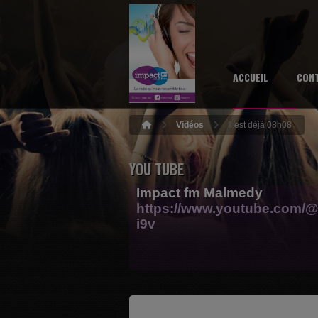
ACCUEIL
CON
Vidéos
Il est déjà 08h08
YOU TUBE
Impact fm Malmedy
https://www.youtube.com/@
i9v