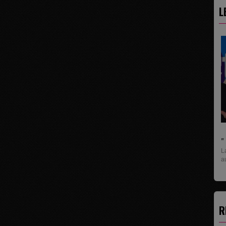
L
L
U
pr
R