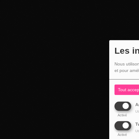
Les i
Nous utiliso
et pour amél
Tout accep
A
Ut
Activé
T
Ut
Activé