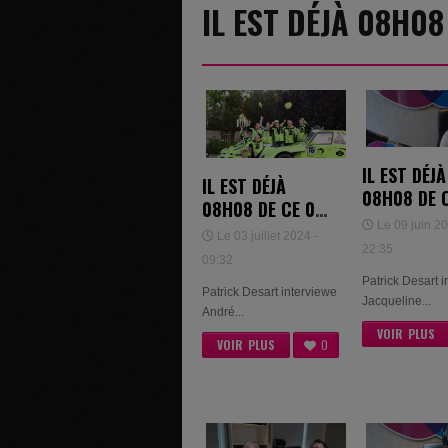
IL EST DÉJÀ 08H0
IL EST DÉJÀ
IL EST DÉJÀ
08H08 DE 
08H08 DE CE 03
JUIN 2025 
Le 09 juin 20
JUILLET 2024 -
Le 03 juillet 2024 -
JACQUELIN
22:35
LA FAMILLE
09:32
HERBRAND
BLAISE DIFFELS
Patrick Desart 
Patrick Desart interviewe
Jacqueline...
André...
VOIR PLUS
VOIR PLUS
0