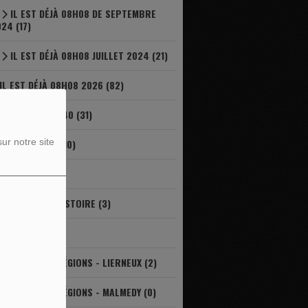
IL EST DÉJÀ 08H08 DE SEPTEMBRE
24 (17)
IL EST DÉJÀ 08H08 JUILLET 2024 (21)
IL EST DÉJÀ 08H08 2026 (82)
IL EST DÉJÀ 8H40 (31)
ur notre site
INFOR JEUNES (10)
JARDINAGE (19)
L'ART DANS L'HISTOIRE (3)
LE GAL (41)
LE TOUR DES RÉGIONS - LIERNEUX (2)
LE TOUR DES RÉGIONS - MALMEDY (0)