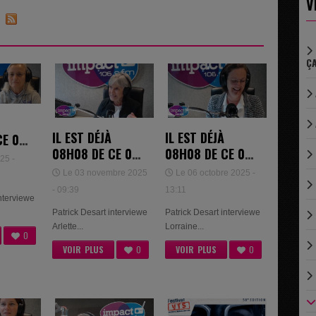
V
8
ÇA
IL EST DÉJÀ
IL EST DÉJÀ
CE 03
08H08 DE CE 03
08H08 DE CE 03
-
25 -
NOVEMBRE 2025
OCTOBRE 2025
E
Le 03 novembre 2025
Le 06 octobre 2025 -
- ARLETTE
- 09:39
13:11
interviewe
HEENICO ET
Patrick Desart interviewe
Patrick Desart interviewe
ISABELLE COLIN
Arlette...
Lorraine...
0
VOIR PLUS
0
VOIR PLUS
0