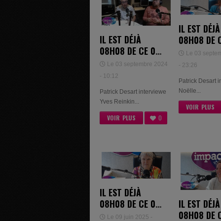
IL EST DÉJÀ
IL EST DÉJÀ
08H08 DE 
08H08 DE CE 03
SEPTEMBR
Le 03 septe
SEPTEMBRE
2025 - NOË
Le 03 septembre 2024
- 23:26
2024 - YVES
VLIEGEN
- 10:12
Patrick Desart 
REINKIN &
Noëlle...
Patrick Desart interviewe
ARNAUD BARTH
Yves Reinkin...
VOIR PLUS
VOIR PLUS
0
IL EST DÉJÀ
IL EST DÉJÀ
08H08 DE CE 04
08H08 DE 
JUIN 2025 -
Le 09 juin 2025 -