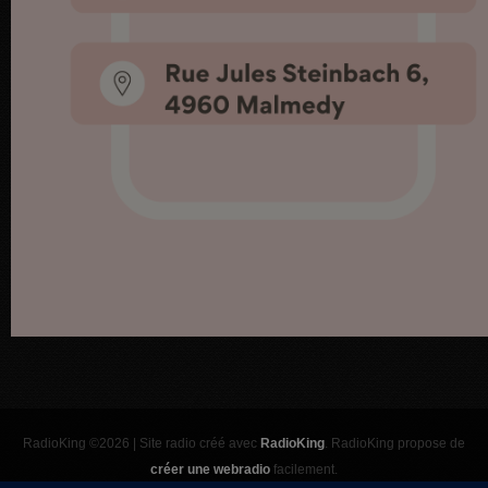
RadioKing ©2026 | Site radio créé avec
RadioKing
. RadioKing propose de
créer une webradio
facilement.