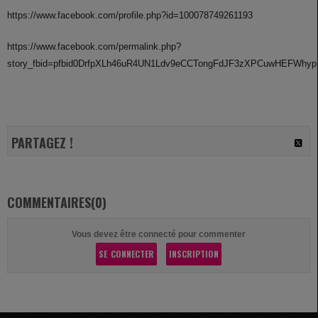
https://www.facebook.com/profile.php?id=100078749261193
https://www.facebook.com/permalink.php?
story_fbid=pfbid0DrfpXLh46uR4UN1Ldv9eCCTongFdJF3zXPCuwHEFWhypH
PARTAGEZ !
COMMENTAIRES(0)
Vous devez être connecté pour commenter
SE CONNECTER
INSCRIPTION