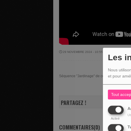
29 NOVEMBRE 2024 - 10:55 -
1515VUES
Les i
Nous utiliso
et pour amél
Séquence "Jardinage" de ce vendredi 29 nov
Tout accep
PARTAGEZ !
A
Ut
Activé
COMMENTAIRES(0)
T