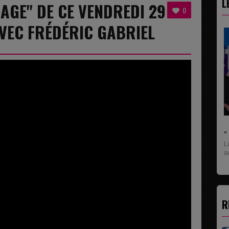
L
AGE" DE CE VENDREDI 29
0
VEC FRÉDÉRIC GABRIEL
" C'EST UNE BONNE NOUVELLE C'EST DÉJÀ..
La rubrique économique qui donne la paroles
aux entreprises...
R