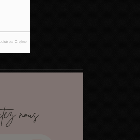
pulsé par Orejime