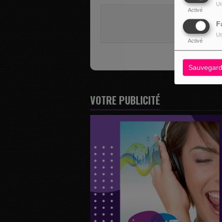
Ut
Activé
Vous deve
F
SE 
Ut
Activé
Sauvegard
VOTRE PUBLICITÉ