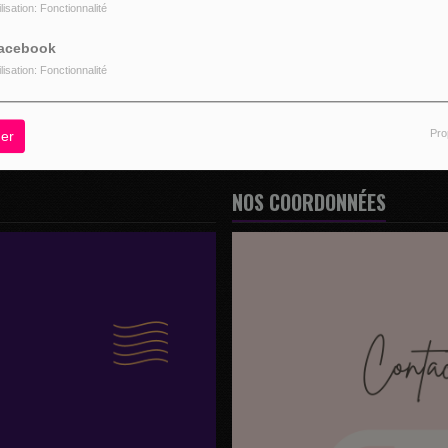
ilisation: Fonctionnalité
z être connecté pour commenter
acebook
CONNECTER
INSCRIPTION
ilisation: Fonctionnalité
Pro
er
NOS COORDONNÉES