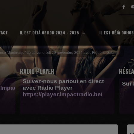
TACT
IL EST DÉJÀ 08H08 2024 - 2025
IL EST DÉJÀ 08H0
ce "Jardinage" de ce vendredi 29 novembre 2024 avec Frédéric Gabriel
RADIO PLAYER
RÉSEA
Suivez-nous partout en direct
Sur
Impactfm-
avec Radio Player
https://player.impactradio.be/