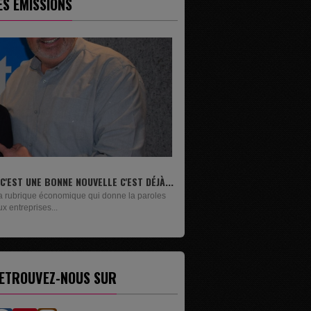
ES ÉMISSIONS
.
LIVRES
Un lundi sur deux, Maxime Janssens vous
présente les livres de...
ETROUVEZ-NOUS SUR