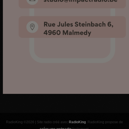
RadioKing ©2026 | Site radio créé avec
RadioKing
. RadioKing propose de
créer une webradio
facilement.