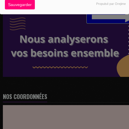
Propulsé par Orejime
Sauvegarder
NOS COORDONNÉES