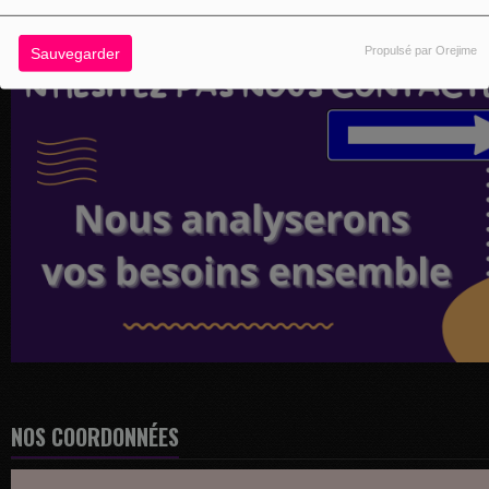
Propulsé par Orejime
Sauvegarder
NOS COORDONNÉES