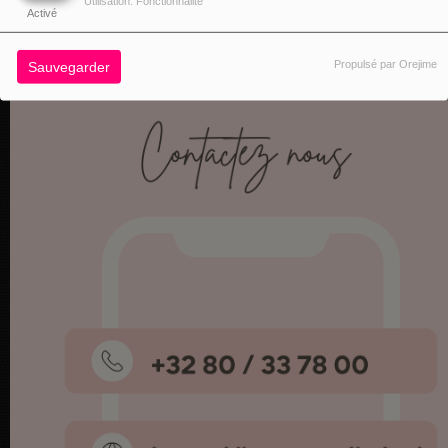
Utilisation: Fonctionnalité
Activé
Propulsé par Orejime
Sauvegarder