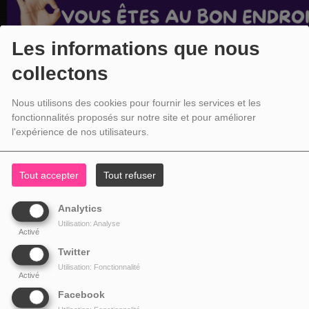
Les informations que nous
collectons
Nous utilisons des cookies pour fournir les services et les
fonctionnalités proposés sur notre site et pour améliorer
l'expérience de nos utilisateurs.
Tout accepter
Tout refuser
Analytics
Utilisation: Analyse
Activé
Twitter
Utilisation: Fonctionnalité
Activé
Facebook
NOS COORDONNÉES