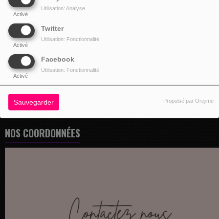
Utilisation: Analyse
Activé
Twitter
Utilisation: Fonctionnalité
Activé
Facebook
Utilisation: Fonctionnalité
Activé
Propulsé par Orejime
Sauvegarder
NOS COORDONNÉES