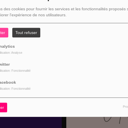
, VOUS AVEZ RENCONTRÉ UNE ER
ns des cookies pour fournir les services et les fonctionnalités proposés s
iorer l'expérience de nos utilisateurs.
L SEMBLE QUE LA PAGE QUE VOUS RECHERCHEZ N’EXISTE PLU
ter
Tout refuser
nalytics
ilisation: Analyse
witter
NOS COORDONNÉES
ilisation: Fonctionnalité
acebook
ilisation: Fonctionnalité
Pro
er