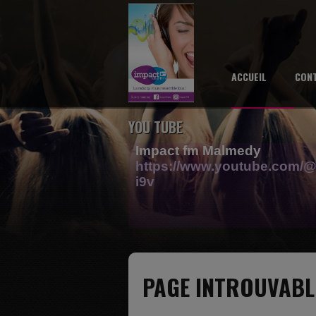
ACCUEIL
CON
YOU TUBE
Impact fm Malmedy
https://www.youtube.com/@
i9v
PAGE INTROUVABL