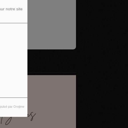
REUR.
ur notre site
S.
pulsé par Orejime