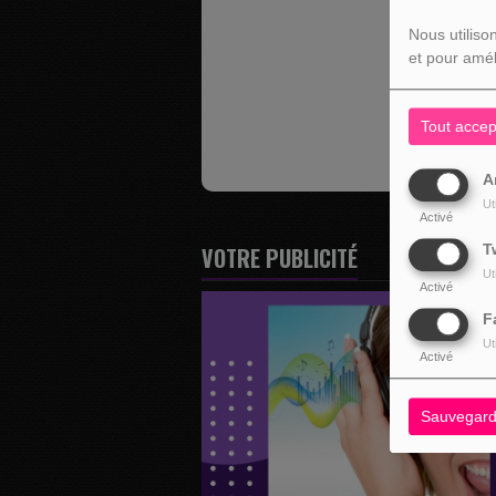
OUPS
Nous utiliso
et pour amél
I
Tout accep
A
Ut
Activé
T
VOTRE PUBLICITÉ
Ut
Activé
F
Ut
Activé
Sauvegard