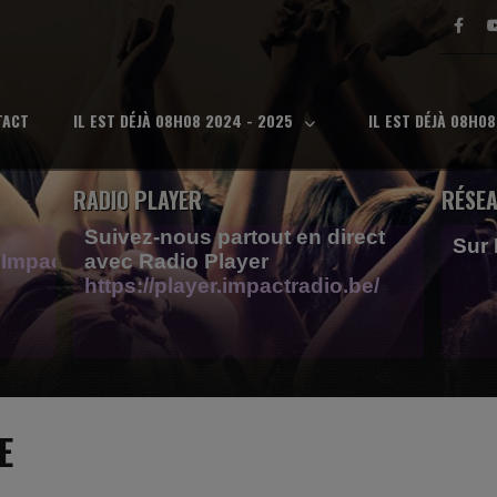
TACT
IL EST DÉJÀ 08H08 2024 - 2025
IL EST DÉJÀ 08H0
RADIO PLAYER
RÉSEA
Suivez-nous partout en direct
Sur
Impactfm-
avec Radio Player
https://player.impactradio.be/
E