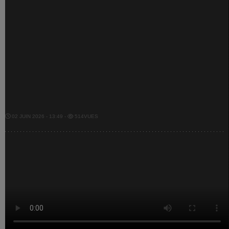
02 JUIN 2026 - 13:49 -
514VUES
La Royale Écho de la Warche au championnat de BBQ
Mam'dy Grill Et Amis
PARTAGEZ !