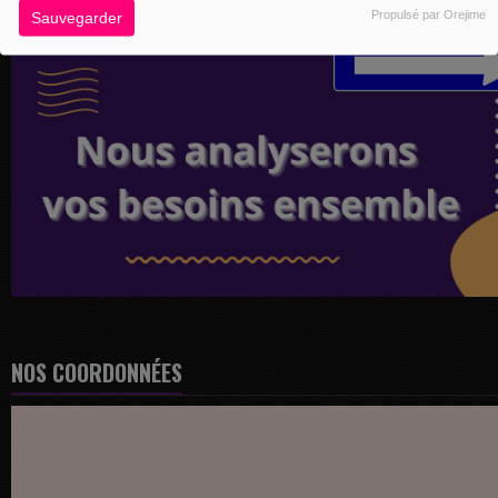
Propulsé par Orejime
Sauvegarder
NOS COORDONNÉES