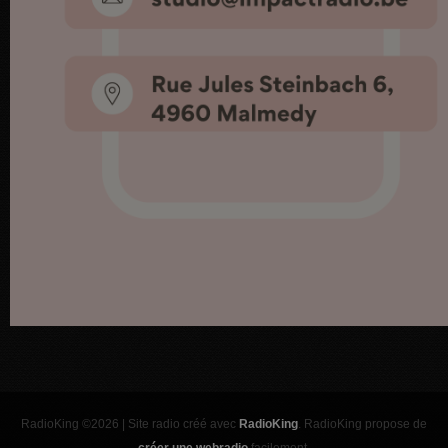
RadioKing ©2026 | Site radio créé avec
RadioKing
. RadioKing propose de
créer une webradio
facilement.