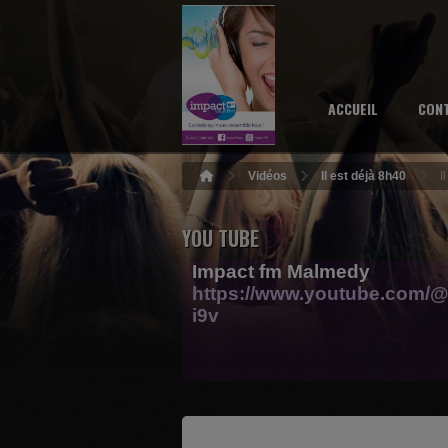
ACCUEIL
CON
Vidéos
Il est déjà 8h40
I
YOU TUBE
Impact fm Malmedy
https://www.youtube.com/@
i9v