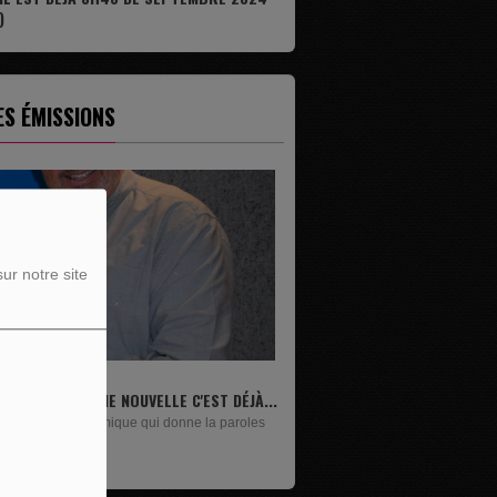
)
ES ÉMISSIONS
ur notre site
...
LIVRES
es
Un lundi sur deux, Maxime Janssens vous
présente les livres de...