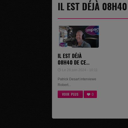
IL EST DÉJÀ 08H40
IL EST DÉJÀ
08H40 DE CE
VENDREDI 28
Le 28 juin 2024 - 10:11
JUIN 2024
Patrick Desart interviewe
Robert...
VOIR PLUS
0