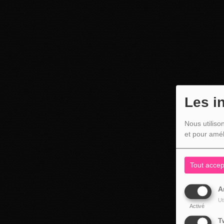
Les i
Nous utiliso
et pour amél
Tout accep
A
Ut
Activé
T