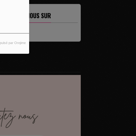
ETROUVEZ-NOUS SUR
pulsé par Orejime