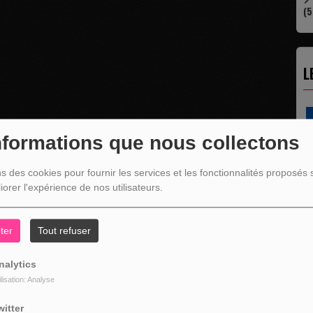
(5
L
nformations que nous collectons
ns des cookies pour fournir les services et les fonctionnalités proposés s
iorer l'expérience de nos utilisateurs.
ter
Tout refuser
" C'EST UNE BONNE NOUVELLE C'EST DÉJÀ
nalytics
La rubrique économique qui donne la parol
aux entreprises...
ilisation: Analyse
witter