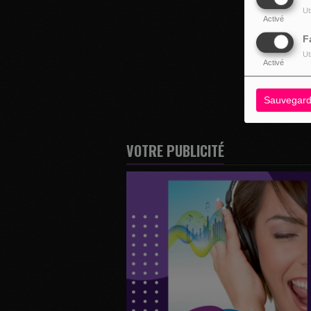
Ut
Activé
F
Ut
Activé
Sauvegard
VOTRE PUBLICITÉ