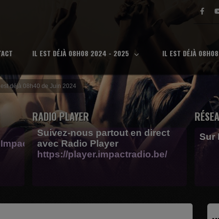
TACT
IL EST DÉJÀ 08H08 2024 - 2025
IL EST DÉJÀ 08H0
l est déjà 08h40 de Juin 2024
RADIO PLAYER
RÉSEA
Suivez-nous partout en direct
Sur
Impactfm-
avec Radio Player
https://player.impactradio.be/