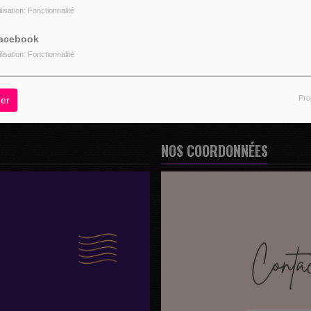
ilisation: Fonctionnalité
R
acebook
ilisation: Fonctionnalité
Pro
er
NOS COORDONNÉES