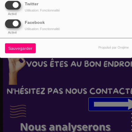
Twitter
Utilisation: Fonctionnalité
Activé
Facebook
Utilisation: Fonctionnalité
Activé
Propulsé par Orejime
Sauvegarder