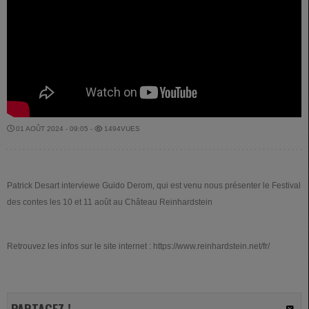
01 AOÛT 2024 - 09:05 -
1494VUES
Patrick Desart interviewe Guido Derom, qui est venu nous présenter le Festival
des contes les 10 et 11 août au Château Reinhardstein
Retrouvez les infos sur le site internet : https://www.reinhardstein.net/fr/