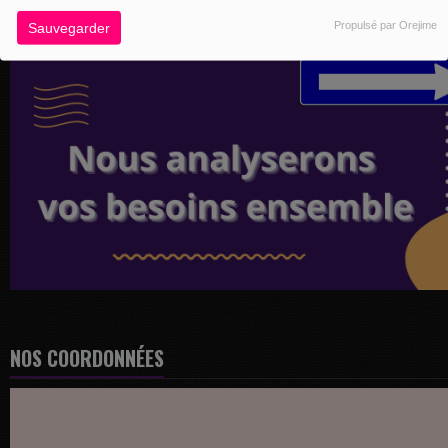
Propulsé par Orejime
Sauvegarder
NOS COORDONNÉES