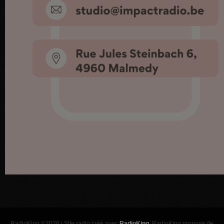
RadioKing ©2026 | Site radio créé avec
RadioKing
. RadioKing propose de