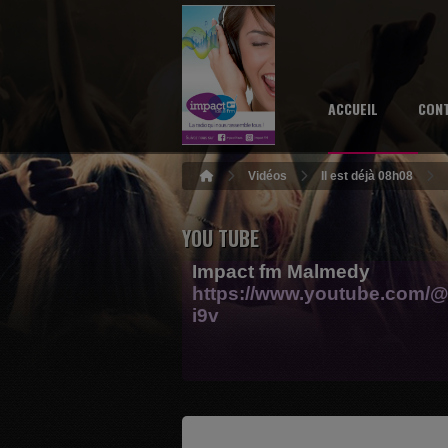
ACCUEIL
CON
Vidéos
Il est déjà 08h08
YOU TUBE
Impact fm Malmedy
https://www.youtube.com/@
i9v