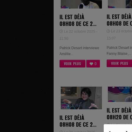
IL EST DÉJÀ
IL EST DÉJÀ
08H08 DE 
08H08 DE CE 21
OCTOBRE 2
OCTOBRE 2025 -
Le 23 octobr
Le 22 octobre 2025 -
FANNY BLAI
AMÉLIE ET ERIC
15:07
11:50
GODFRIN
Patrick Desart 
Patrick Desart interviewe
Fanny Blaise,...
Amélie...
VOIR PLUS
VOIR PLUS
0
IL EST DÉJÀ
08H20 DE 
IL EST DÉJÀ
OCTOBRE 2
08H08 DE CE 28
Le 08 octobr
VINCENT LE
OCTOBRE 2025 -
01:11