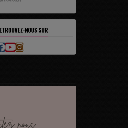
ésente les livres de...
ETROUVEZ-NOUS SUR