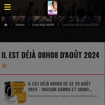
Vidéos
Il est déjà 08h08
Il est déjà 08h08 d'août 2024
IL EST DÉJÀ 08H08 D'AOÛT 2024
IL EST DÉJÀ 08H08 DE CE 29 AOÛT
2024 - VASSIAN GAWRA ET JARNO
THOMAS
Patrick Desart interviewe Vassian Gawra (Gîte Kaléo de
Wanne) et...