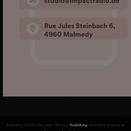
RadioKing ©2026 | Site radio créé avec
RadioKing
. RadioKing propose de