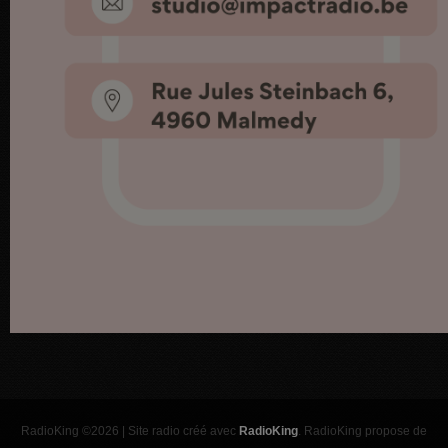
RadioKing ©2026 | Site radio créé avec
RadioKing
. RadioKing propose de