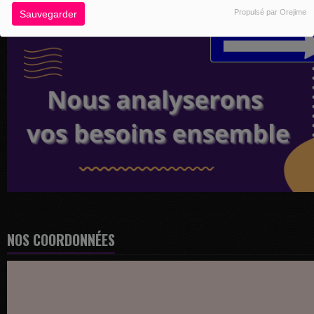
Propulsé par Orejime
Sauvegarder
NOS COORDONNÉES