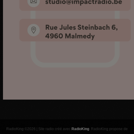
RadioKing ©2026 | Site radio créé avec
RadioKing
. RadioKing propose de