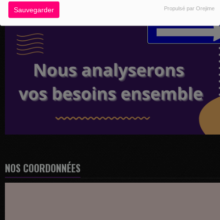
Propulsé par Orejime
Sauvegarder
NOS COORDONNÉES