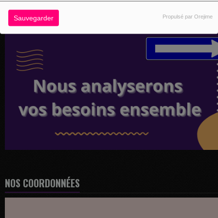
Propulsé par Orejime
Sauvegarder
NOS COORDONNÉES