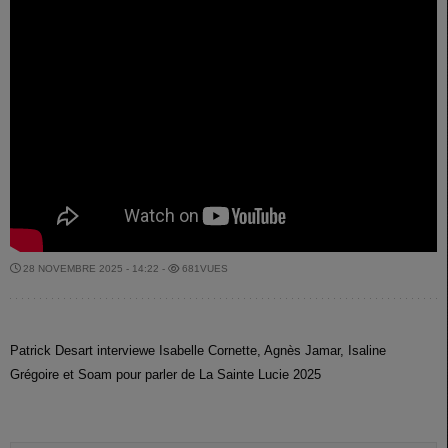
28 NOVEMBRE 2025 - 14:22 -
681VUES
Patrick Desart interviewe Isabelle Cornette, Agnès Jamar, Isaline
Grégoire et Soam pour parler de La Sainte Lucie 2025