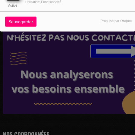
Utilisation: Fonctionnalité
Activé
Propulsé par Orejime
Sauvegarder
NOS COORDONNÉES