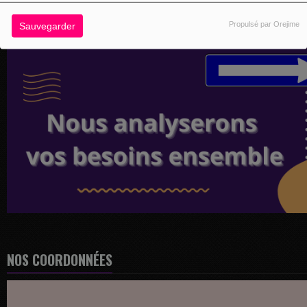
Propulsé par Orejime
Sauvegarder
NOS COORDONNÉES