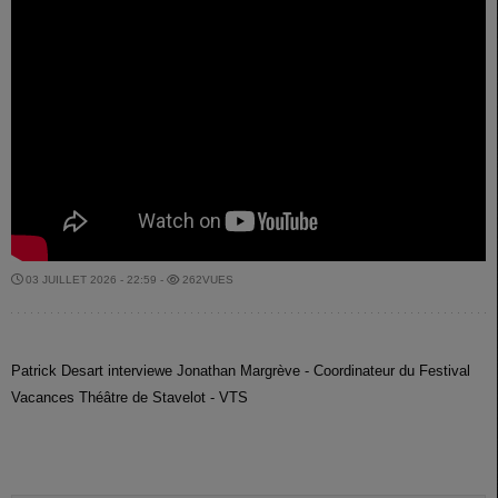
03 JUILLET 2026 - 22:59 -
262VUES
Patrick Desart interviewe Jonathan Margrève - Coordinateur du Festival
Vacances Théâtre de Stavelot - VTS