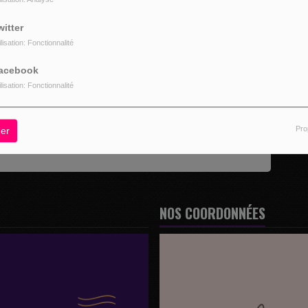
witter
ilisation: Fonctionnalité
acebook
ilisation: Fonctionnalité
z être connecté pour commenter
CONNECTER
INSCRIPTION
Pro
er
NOS COORDONNÉES