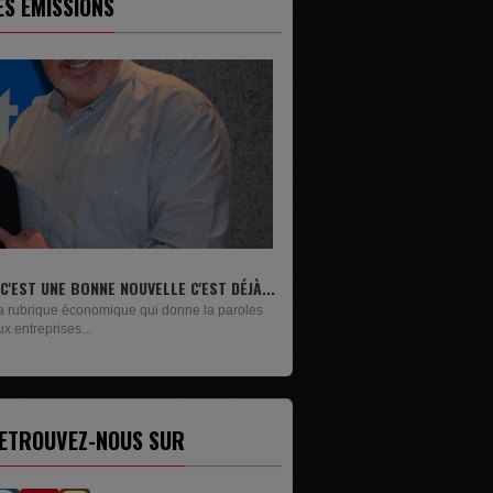
ES ÉMISSIONS
.
LIVRES
Un lundi sur deux, Maxime Janssens vous
présente les livres de...
ETROUVEZ-NOUS SUR