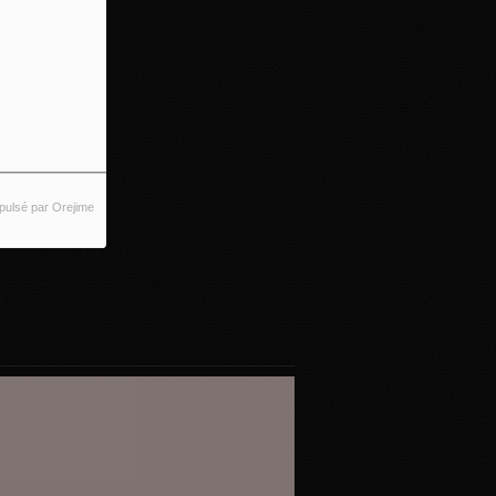
pulsé par Orejime