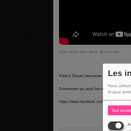
26 JUILLET 2024 - 08:52 -
1334VUES
Les i
Patrick Desart interviewe Francine Renar
Nous utiliso
Evenement qui aura lieu le samedi 17 et 
et pour amél
https://www.facebook.com/events/46998
Tout accep
A
Ut