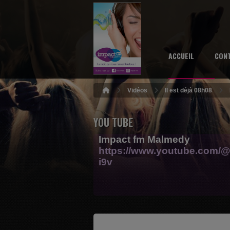
ACCUEIL
CON
Vidéos
Il est déjà 08h08
YOU TUBE
Impact fm Malmedy
https://www.youtube.com/@
i9v