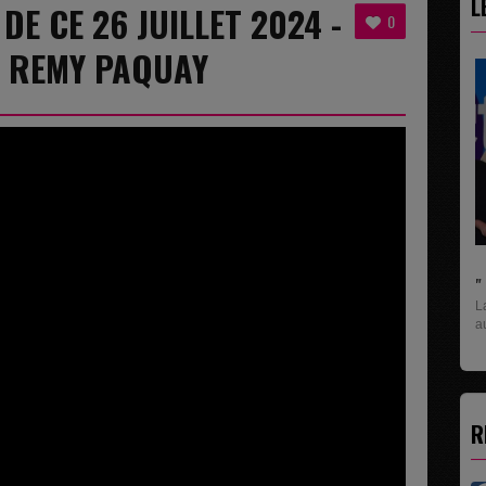
L
 DE CE 26 JUILLET 2024 -
0
 REMY PAQUAY
" C'EST UNE BONNE NOUVELLE C'EST DÉJÀ..
La rubrique économique qui donne la paroles
aux entreprises...
R